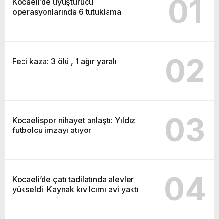
01
Kocaeli’de uyuşturucu
operasyonlarında 6 tutuklama
02
Feci kaza: 3 ölü , 1 ağır yaralı
03
Kocaelispor nihayet anlaştı: Yıldız
futbolcu imzayı atıyor
04
Kocaeli’de çatı tadilatında alevler
yükseldi: Kaynak kıvılcımı evi yaktı