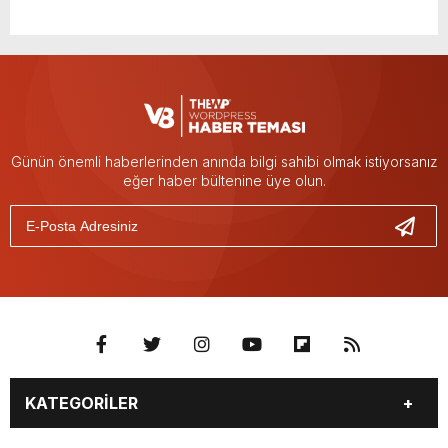
Günün önemli haberlerinden anında bilgi sahibi olmak istiyorsanız
eğer haber bültenine üye olun.
KATEGORİLER