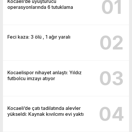
01
Kocaeli’de uyuşturucu
operasyonlarında 6 tutuklama
02
Feci kaza: 3 ölü , 1 ağır yaralı
03
Kocaelispor nihayet anlaştı: Yıldız
futbolcu imzayı atıyor
04
Kocaeli’de çatı tadilatında alevler
yükseldi: Kaynak kıvılcımı evi yaktı