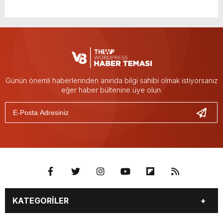
Günün önemli haberlerinden anında bilgi sahibi olmak istiyorsanız
eğer haber bültenine üye olun.
KATEGORİLER