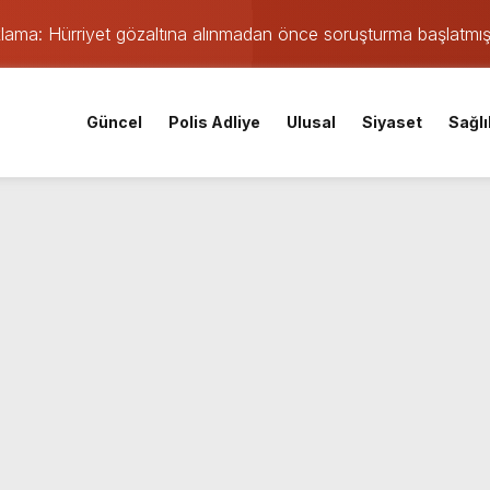
ıklama: Hürriyet gözaltına alınmadan önce soruşturma başlatmı
 maçı öncesi şok gelişme: Lisans işlemleri durduruldu!
iskele’nin su ihtiyacına dev yatırım
Güncel
Polis Adliye
Ulusal
Siyaset
Sağlı
 yangın: TEM ve D-100’de göz gözü görmedi
Parti Kocaeli İl Başkanı oldu
mişti: 14 yaşındaki Murat’ın şüpheli ölümünde korkunç gerçe
 saatte rekor başvuru
gın: Sanayi sitesinden alevler yükseliyor
orku dolu anlar yaşandı