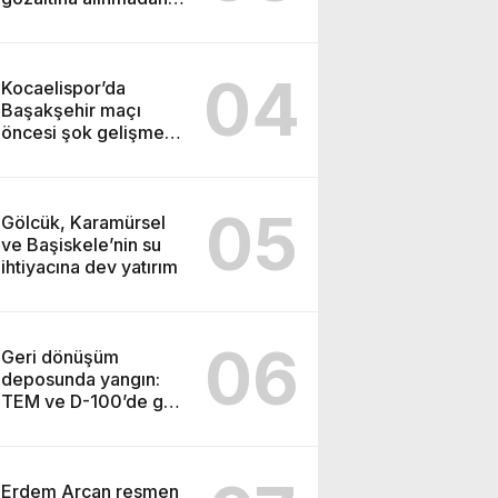
önce soruşturma
başlatmış
04
Kocaelispor’da
Başakşehir maçı
öncesi şok gelişme:
Lisans işlemleri
durduruldu!
05
Gölcük, Karamürsel
ve Başiskele’nin su
ihtiyacına dev yatırım
06
Geri dönüşüm
deposunda yangın:
TEM ve D-100’de göz
gözü görmedi
Erdem Arcan resmen