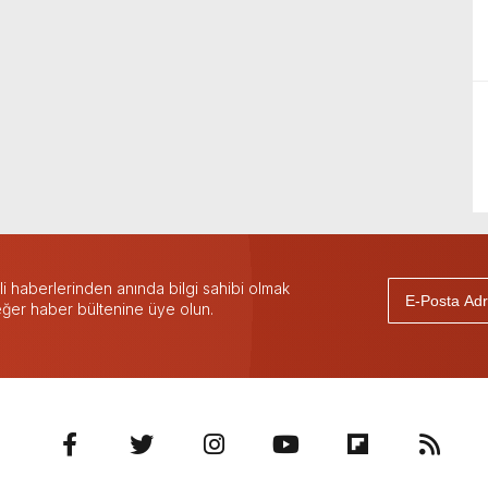
 haberlerinden anında bilgi sahibi olmak
 eğer haber bültenine üye olun.