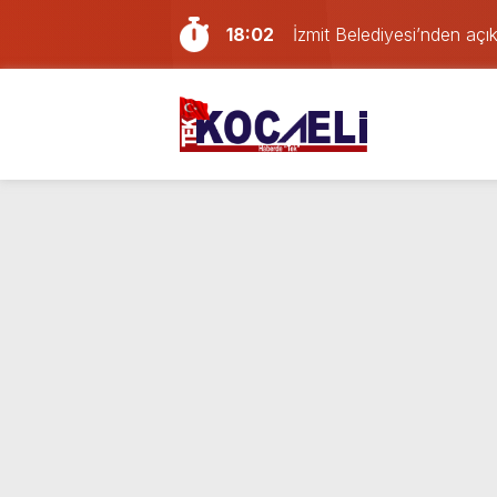
18:02
İzmit Belediyesi’nden aç
16:24
Kocaelispor’da Başakşehir
21:59
Gölcük, Karamürsel ve Baş
21:29
Geri dönüşüm deposunda
16:20
Erdem Arcan resmen YENİ 
14:13
Doğum günü kutlamaya git
13:55
Paraf Körfez karta ilk 24
12:39
Son dakika Kocaeli’de yan
23:46
Mahallede büyük panik: K