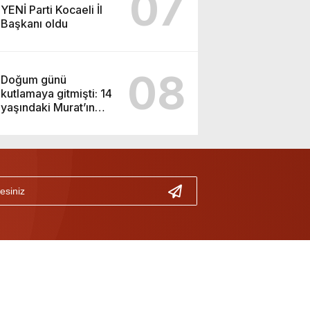
07
YENİ Parti Kocaeli İl
Başkanı oldu
08
Doğum günü
kutlamaya gitmişti: 14
yaşındaki Murat’ın
şüpheli ölümünde
korkunç gerçek