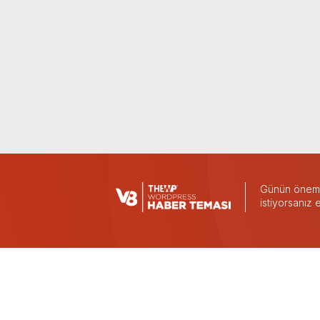
Günün önemli
istiyorsanız