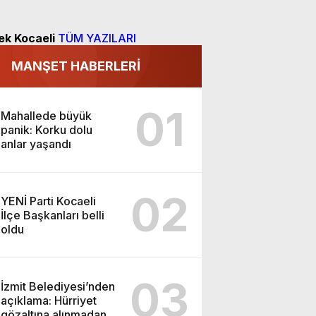
ek Kocaeli
TÜM YAZILARI
MANŞET HABERLERİ
01
Mahallede büyük
panik: Korku dolu
anlar yaşandı
02
YENİ Parti Kocaeli
İlçe Başkanları belli
oldu
03
İzmit Belediyesi’nden
açıklama: Hürriyet
gözaltına alınmadan