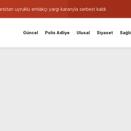
nistan uyruklu emlakçı yargı kararıyla serbest kaldı
kafaya çarpıştı: Yaralılar var
den istihdam hamlesi: 65 bin TL’ye varan maaşla personel aran
Güncel
Polis Adliye
Ulusal
Siyaset
Sağlı
ası derinleşiyor: Bir tutuklama daha!
lsüzlük incelemesinde sarsıcı beyanlar!
orku dolu anlar yaşandı
şkanları belli oldu
fer!