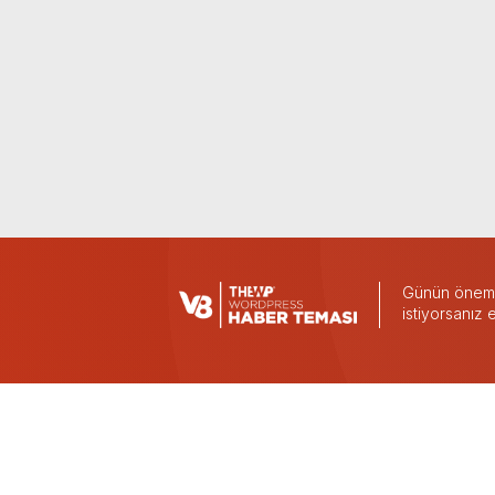
Günün önemli
istiyorsanız