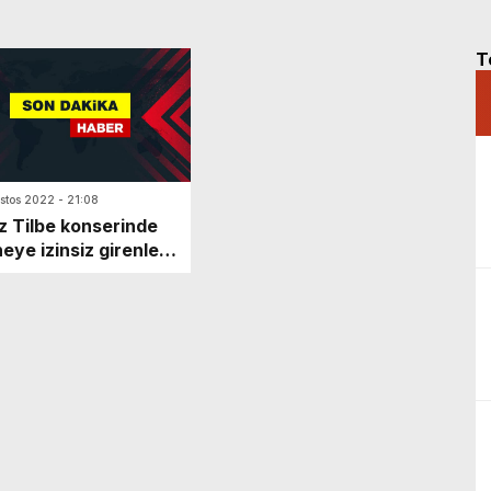
T
stos 2022 - 21:08
ız Tilbe konserinde
eye izinsiz girenlere
hale edildi