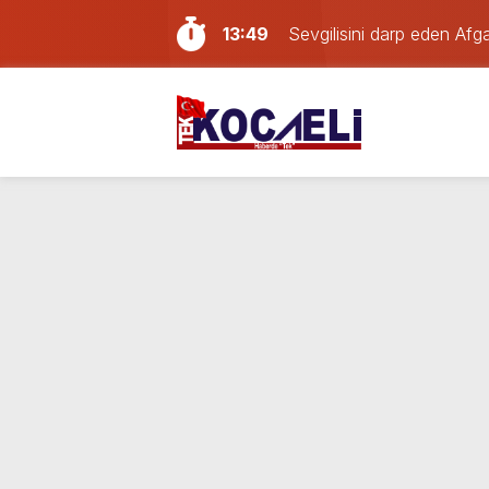
13:49
Sevgilisini darp eden Afga
12:57
İzmit’te iki otomobil kafa 
11:37
Kocaeli’deki yabancı dev
11:00
Deprem meydana geldi!
10:55
İzmit Belediyesi soruşturm
10:13
İzmit Belediyesi’ndeki usu
23:46
Mahallede büyük panik: K
19:55
YENİ Parti Kocaeli İlçe Ba
14:40
Kocaelispor’da yeni trans