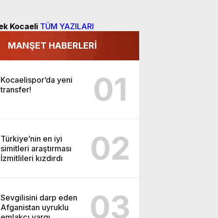
ek Kocaeli
TÜM YAZILARI
MANŞET HABERLERİ
01
Kocaelispor’da yeni
transfer!
02
Türkiye’nin en iyi
simitleri araştırması
İzmitlileri kızdırdı
03
Sevgilisini darp eden
Afganistan uyruklu
emlakçı yargı