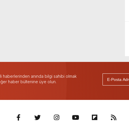
 haberlerinden anında bilgi sahibi olmak
 eğer haber bültenine üye olun.