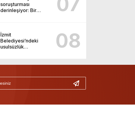
07
soruşturması
derinleşiyor: Bir
tutuklama daha!
08
İzmit
Belediyesi’ndeki
usulsüzlük
incelemesinde sarsıcı
beyanlar!