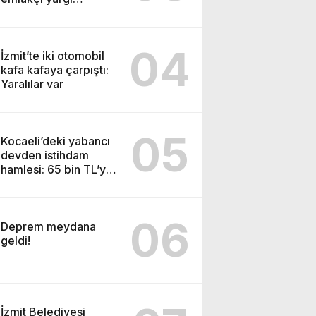
kararıyla serbest
kaldı
04
İzmit’te iki otomobil
kafa kafaya çarpıştı:
Yaralılar var
05
Kocaeli’deki yabancı
devden istihdam
hamlesi: 65 bin TL’ye
varan maaşla
personel aranıyor
06
Deprem meydana
geldi!
İzmit Belediyesi