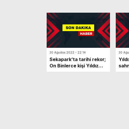
30 Ağustos 2022 - 22:14
30 Ağu
Sekapark’ta tarihi rekor;
Yıld
On Binlerce kişi Yıldız
sahn
Tilbe ile coştu
müda