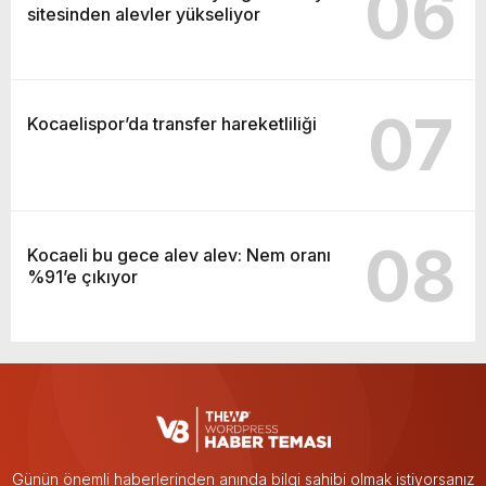
06
sitesinden alevler yükseliyor
07
Kocaelispor’da transfer hareketliliği
08
Kocaeli bu gece alev alev: Nem oranı
%91’e çıkıyor
Günün önemli haberlerinden anında bilgi sahibi olmak istiyorsanız