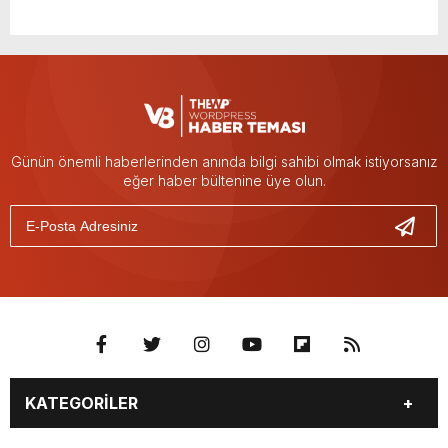
Günün önemli haberlerinden anında bilgi sahibi olmak istiyorsanız
eğer haber bültenine üye olun.
KATEGORİLER