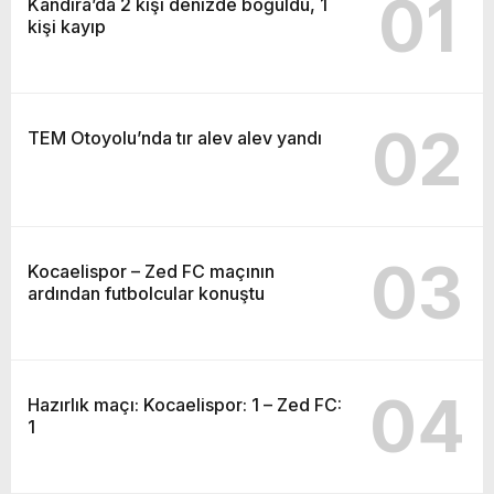
01
Kandıra’da 2 kişi denizde boğuldu, 1
kişi kayıp
02
TEM Otoyolu’nda tır alev alev yandı
03
Kocaelispor – Zed FC maçının
ardından futbolcular konuştu
04
Hazırlık maçı: Kocaelispor: 1 – Zed FC:
1