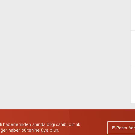
 haberlerinden anında bilgi sahibi olmak
 eğer haber bültenine üye olun.