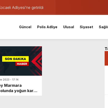
aeli Adliyesi’ne getirildi
fer!
araştırması İzmitlileri kızdırdı
Güncel
Polis Adliye
Ulusal
Siyaset
Sağlı
nistan uyruklu emlakçı yargı kararıyla serbest kaldı
kafaya çarpıştı: Yaralılar var
den istihdam hamlesi: 65 bin TL’ye varan maaşla personel aran
T
ası derinleşiyor: Bir tutuklama daha!
Tomruk Kandıra Cezaevi’ne gönderildi
ım 2023 - 17:14
ey Marmara
olunda yoğun kar
şı: Trafik normale
dü