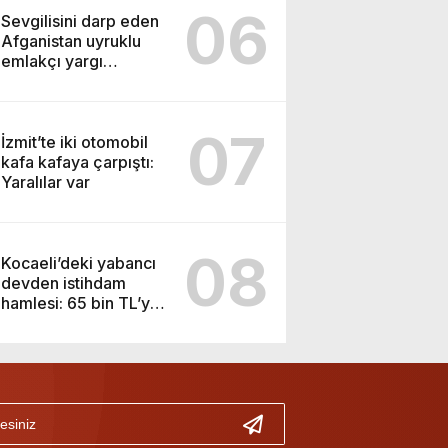
06
Sevgilisini darp eden
Afganistan uyruklu
emlakçı yargı
kararıyla serbest
kaldı
07
İzmit’te iki otomobil
kafa kafaya çarpıştı:
Yaralılar var
08
Kocaeli’deki yabancı
devden istihdam
hamlesi: 65 bin TL’ye
varan maaşla
personel aranıyor