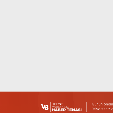
Günün önemli
istiyorsanız