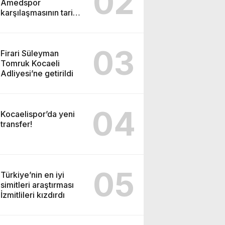
02
Amedspor
karşılaşmasının tarihi
ve saati açıklandı
03
Firari Süleyman
Tomruk Kocaeli
Adliyesi’ne getirildi
04
Kocaelispor’da yeni
transfer!
05
Türkiye’nin en iyi
simitleri araştırması
İzmitlileri kızdırdı