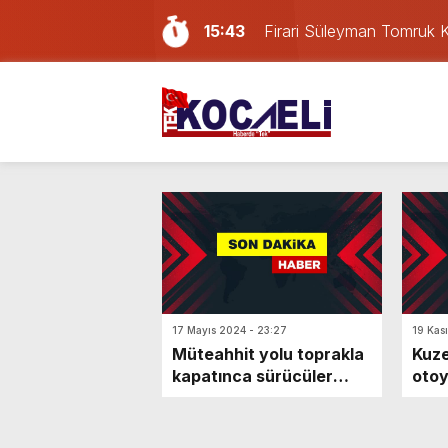
15:43
Firari Süleyman Tomruk Koc
14:40
Kocaelispor’da yeni trans
14:13
Türkiye’nin en iyi simitleri 
13:49
Sevgilisini darp eden Afga
12:57
İzmit’te iki otomobil kafa 
11:37
Kocaeli’deki yabancı dev
11:00
Deprem meydana geldi!
10:55
İzmit Belediyesi soruşturm
16:32
Çete şüphelisi Süleyman 
17 Mayıs 2024 - 23:27
19 Kas
Müteahhit yolu toprakla
Kuz
kapatınca sürücüler
otoy
evlerine gidemedi
yağı
dön