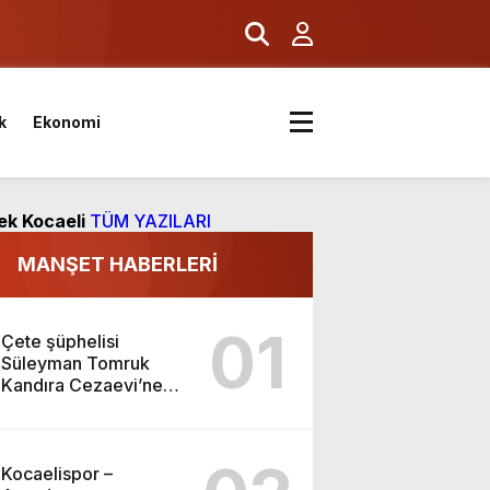
k
Ekonomi
ıyor
ek Kocaeli
TÜM YAZILARI
MANŞET HABERLERİ
01
Çete şüphelisi
Süleyman Tomruk
Kandıra Cezaevi’ne
gönderildi
Kocaelispor –