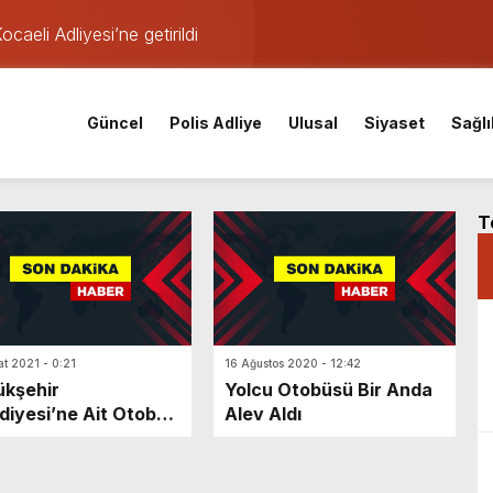
aeli Adliyesi’ne getirildi
fer!
araştırması İzmitlileri kızdırdı
Güncel
Polis Adliye
Ulusal
Siyaset
Sağlı
nistan uyruklu emlakçı yargı kararıyla serbest kaldı
kafaya çarpıştı: Yaralılar var
den istihdam hamlesi: 65 bin TL’ye varan maaşla personel aran
T
ası derinleşiyor: Bir tutuklama daha!
Tomruk Kandıra Cezaevi’ne gönderildi
at 2021 - 0:21
16 Ağustos 2020 - 12:42
kşehir
Yolcu Otobüsü Bir Anda
diyesi’ne Ait Otobüs
Alev Aldı
 Alev Yandı