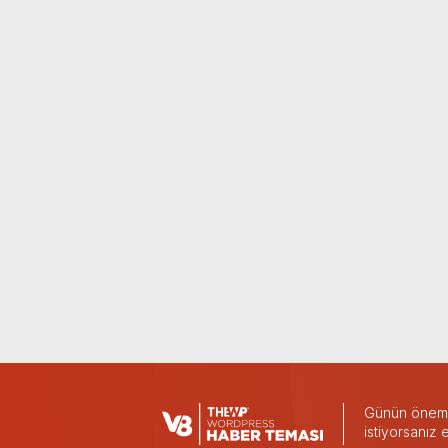
Günün önemli
istiyorsanız