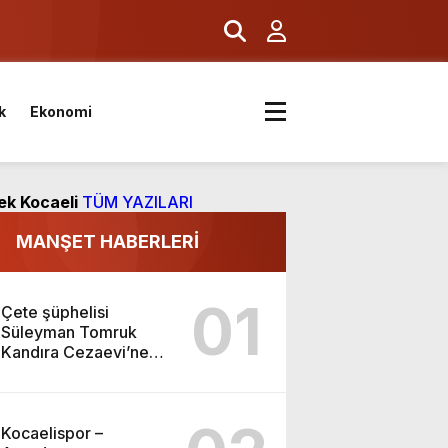
k
Ekonomi
ıyor
ek Kocaeli
TÜM YAZILARI
MANŞET HABERLERİ
01
Çete şüphelisi
Süleyman Tomruk
Kandıra Cezaevi’ne
gönderildi
Kocaelispor –