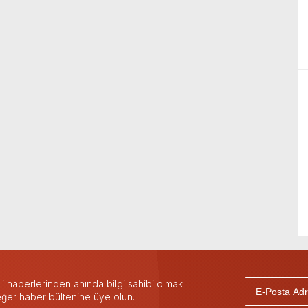
 haberlerinden anında bilgi sahibi olmak
 eğer haber bültenine üye olun.