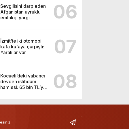
06
Sevgilisini darp eden
Afganistan uyruklu
emlakçı yargı
kararıyla serbest
kaldı
07
İzmit’te iki otomobil
kafa kafaya çarpıştı:
Yaralılar var
08
Kocaeli’deki yabancı
devden istihdam
hamlesi: 65 bin TL’ye
varan maaşla
personel aranıyor