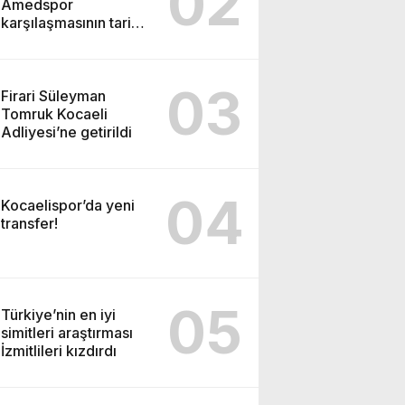
02
Amedspor
karşılaşmasının tarihi
ve saati açıklandı
03
Firari Süleyman
Tomruk Kocaeli
Adliyesi’ne getirildi
04
Kocaelispor’da yeni
transfer!
05
Türkiye’nin en iyi
simitleri araştırması
İzmitlileri kızdırdı