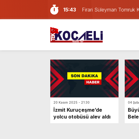
15:43
Firari Süleyman Tomruk Koc
14:40
Kocaelispor’da yeni trans
14:13
Türkiye’nin en iyi simitleri 
13:49
Sevgilisini darp eden Afga
12:57
İzmit’te iki otomobil kafa 
11:37
Kocaeli’deki yabancı dev
11:00
Deprem meydana geldi!
10:55
İzmit Belediyesi soruşturm
16:32
Çete şüphelisi Süleyman 
20 Kasım 2025 - 21:30
04 Şub
İzmit Kuruçeşme’de
Büyü
yolcu otobüsü alev aldı
Bele
Alev