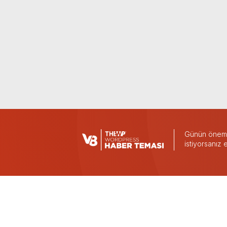
Günün önemli
istiyorsanız