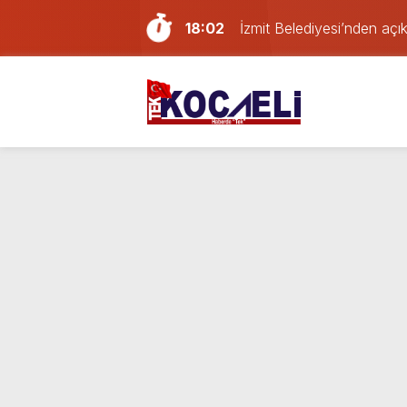
18:02
İzmit Belediyesi’nden aç
16:24
Kocaelispor’da Başakşehir
21:59
Gölcük, Karamürsel ve Baş
21:29
Geri dönüşüm deposunda
16:20
Erdem Arcan resmen YENİ 
14:13
Doğum günü kutlamaya git
13:55
Paraf Körfez karta ilk 24
12:39
Son dakika Kocaeli’de yan
23:46
Mahallede büyük panik: K