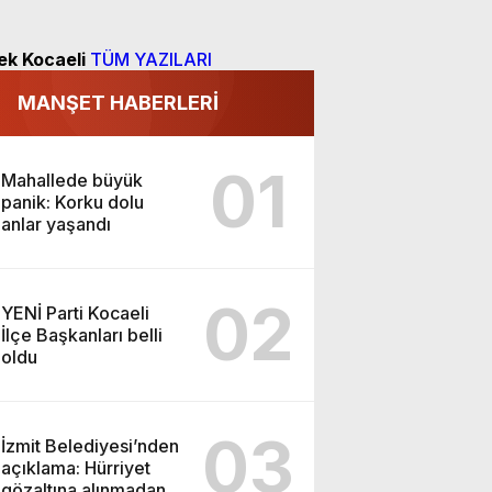
ek Kocaeli
TÜM YAZILARI
MANŞET HABERLERİ
01
Mahallede büyük
panik: Korku dolu
anlar yaşandı
02
YENİ Parti Kocaeli
İlçe Başkanları belli
oldu
03
İzmit Belediyesi’nden
açıklama: Hürriyet
gözaltına alınmadan