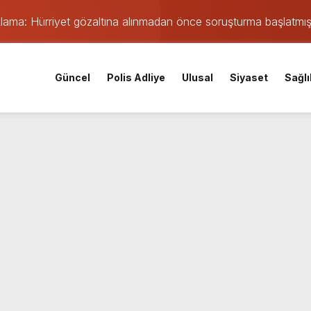
ıklama: Hürriyet gözaltına alınmadan önce soruşturma başlatmı
 maçı öncesi şok gelişme: Lisans işlemleri durduruldu!
iskele’nin su ihtiyacına dev yatırım
Güncel
Polis Adliye
Ulusal
Siyaset
Sağlı
 yangın: TEM ve D-100’de göz gözü görmedi
Parti Kocaeli İl Başkanı oldu
mişti: 14 yaşındaki Murat’ın şüpheli ölümünde korkunç gerçe
 saatte rekor başvuru
gın: Sanayi sitesinden alevler yükseliyor
orku dolu anlar yaşandı