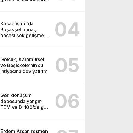
önce soruşturma
başlatmış
04
Kocaelispor’da
Başakşehir maçı
öncesi şok gelişme:
Lisans işlemleri
durduruldu!
05
Gölcük, Karamürsel
ve Başiskele’nin su
ihtiyacına dev yatırım
06
Geri dönüşüm
deposunda yangın:
TEM ve D-100’de göz
gözü görmedi
Erdem Arcan resmen