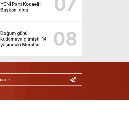
07
YENİ Parti Kocaeli İl
Başkanı oldu
08
Doğum günü
kutlamaya gitmişti: 14
yaşındaki Murat’ın
şüpheli ölümünde
korkunç gerçek