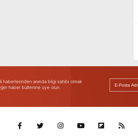
 haberlerinden anında bilgi sahibi olmak
 eğer haber bültenine üye olun.