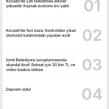
01
Kocaeli’de çatı tadilatında alevler
yükseldi: Kaynak kıvılcımı evi yaktı
02
Kocaeli’de feci kaza: Kontrolden çıkan
otomobil kaldırımdaki yayaları ezdi
03
İzmit Belediyesi soruşturmasında
skandal itiraf: Ruhsat için 30 bin TL ve
video baskısı iddiası
04
Deprem oldu!