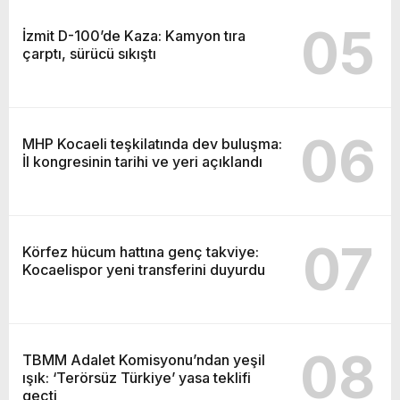
05
İzmit D-100’de Kaza: Kamyon tıra
çarptı, sürücü sıkıştı
06
MHP Kocaeli teşkilatında dev buluşma:
İl kongresinin tarihi ve yeri açıklandı
07
Körfez hücum hattına genç takviye:
Kocaelispor yeni transferini duyurdu
08
TBMM Adalet Komisyonu’ndan yeşil
ışık: ‘Terörsüz Türkiye’ yasa teklifi
geçti