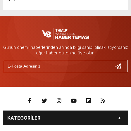
Günün önemli haberlerinden anında bilgi sahibi olmak istiyorsanız
eğer haber bültenine üye olun.
KATEGORİLER