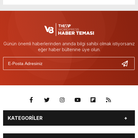
Günün önemli haberlerinden anında bilgi sahibi olmak istiyorsanız
eğer haber bültenine üye olun.
KATEGORİLER
Güncel
Polis Adliye