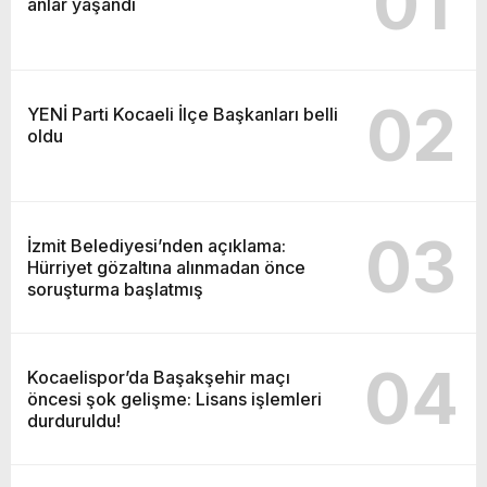
01
anlar yaşandı
02
YENİ Parti Kocaeli İlçe Başkanları belli
oldu
03
İzmit Belediyesi’nden açıklama:
Hürriyet gözaltına alınmadan önce
soruşturma başlatmış
04
Kocaelispor’da Başakşehir maçı
öncesi şok gelişme: Lisans işlemleri
durduruldu!