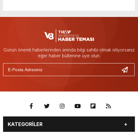
Günün önemli haberlerinden anında bilgi sahibi olmak istiyorsanız
eğer haber bültenine üye olun.
KATEGORİLER