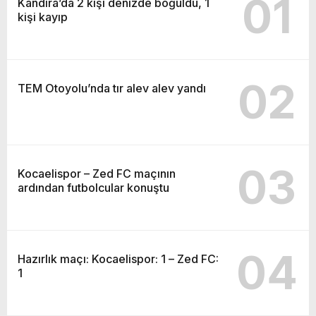
01
Kandıra’da 2 kişi denizde boğuldu, 1
kişi kayıp
02
TEM Otoyolu’nda tır alev alev yandı
03
Kocaelispor – Zed FC maçının
ardından futbolcular konuştu
04
Hazırlık maçı: Kocaelispor: 1 – Zed FC:
1