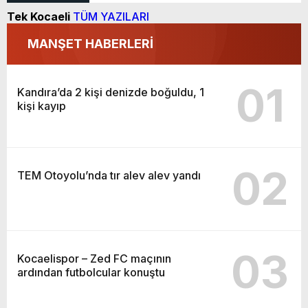
Tek Kocaeli
TÜM YAZILARI
MANŞET HABERLERİ
01
Kandıra’da 2 kişi denizde boğuldu, 1
kişi kayıp
02
TEM Otoyolu’nda tır alev alev yandı
03
Kocaelispor – Zed FC maçının
ardından futbolcular konuştu