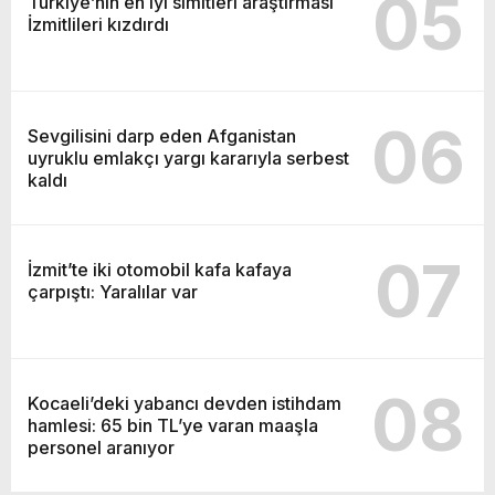
05
Türkiye’nin en iyi simitleri araştırması
İzmitlileri kızdırdı
06
Sevgilisini darp eden Afganistan
uyruklu emlakçı yargı kararıyla serbest
kaldı
07
İzmit’te iki otomobil kafa kafaya
çarpıştı: Yaralılar var
08
Kocaeli’deki yabancı devden istihdam
hamlesi: 65 bin TL’ye varan maaşla
personel aranıyor