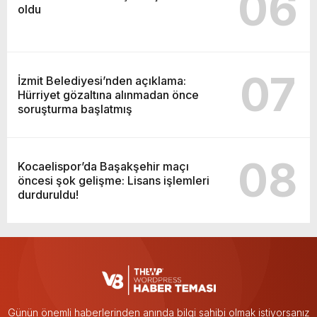
06
oldu
07
İzmit Belediyesi’nden açıklama:
Hürriyet gözaltına alınmadan önce
soruşturma başlatmış
08
Kocaelispor’da Başakşehir maçı
öncesi şok gelişme: Lisans işlemleri
durduruldu!
Günün önemli haberlerinden anında bilgi sahibi olmak istiyorsanız