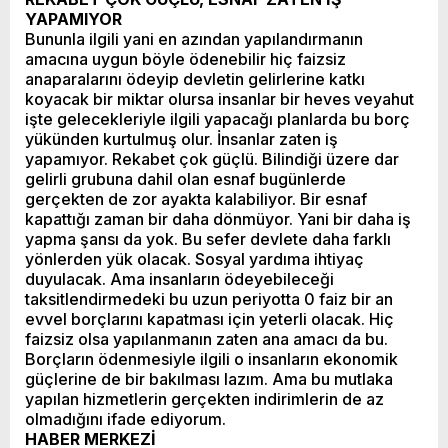
YAPAMIYOR
Bununla ilgili yani en azından yapılandırmanın
amacına uygun böyle ödenebilir hiç faizsiz
anaparalarını ödeyip devletin gelirlerine katkı
koyacak bir miktar olursa insanlar bir heves veyahut
işte gelecekleriyle ilgili yapacağı planlarda bu borç
yükünden kurtulmuş olur. İnsanlar zaten iş
yapamıyor. Rekabet çok güçlü. Bilindiği üzere dar
gelirli grubuna dahil olan esnaf bugünlerde
gerçekten de zor ayakta kalabiliyor. Bir esnaf
kapattığı zaman bir daha dönmüyor. Yani bir daha iş
yapma şansı da yok. Bu sefer devlete daha farklı
yönlerden yük olacak. Sosyal yardıma ihtiyaç
duyulacak. Ama insanların ödeyebileceği
taksitlendirmedeki bu uzun periyotta 0 faiz bir an
evvel borçlarını kapatması için yeterli olacak. Hiç
faizsiz olsa yapılanmanın zaten ana amacı da bu.
Borçların ödenmesiyle ilgili o insanların ekonomik
güçlerine de bir bakılması lazım. Ama bu mutlaka
yapılan hizmetlerin gerçekten indirimlerin de az
olmadığını ifade ediyorum.
HABER MERKEZİ