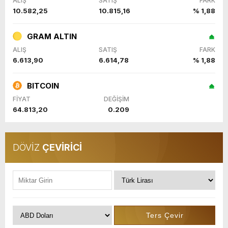
ALIŞ
SATIŞ
FARK
10.582,25
10.815,16
% 1,88
GRAM ALTIN
ALIŞ
SATIŞ
FARK
6.613,90
6.614,78
% 1,88
BITCOIN
FİYAT
DEĞİŞİM
64.813,20
0.209
DÖVİZ
ÇEVİRİCİ