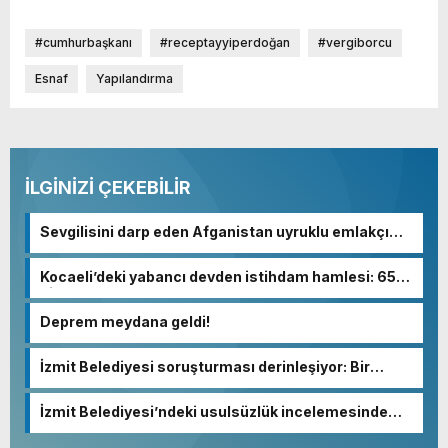
#cumhurbaşkanı
#receptayyiperdoğan
#vergiborcu
Esnaf
Yapılandırma
İLGİNİZİ ÇEKEBİLİR
Sevgilisini darp eden Afganistan uyruklu emlakçı
yargı kararıyla serbest kaldı
Kocaeli’deki yabancı devden istihdam hamlesi: 65
bin TL’ye varan maaşla personel aranıyor
Deprem meydana geldi!
İzmit Belediyesi soruşturması derinleşiyor: Bir
tutuklama daha!
İzmit Belediyesi’ndeki usulsüzlük incelemesinde
sarsıcı beyanlar!