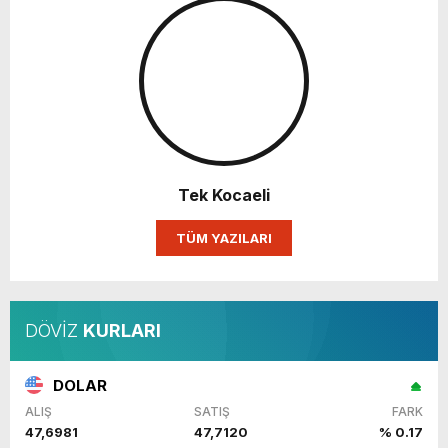
Tek Kocaeli
TÜM YAZILARI
DÖVİZ
KURLARI
DOLAR
ALIŞ
SATIŞ
FARK
47,6981
47,7120
% 0.17