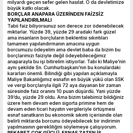
milyardı geçen sefer gelen hasılat. O da devletimize
büyük katkı olacak.
BORÇLAR ANAPARA ÜZERİNDEN FAİZSİZ
YAPILANDIRILMALI
Tabii faiz biliyorsunuz son derece zor ödenebilecek
miktarlar. Yüzde 39, yüzde 29 aradaki fark güzel
ama insanların borçluların beklentisi sıkıntıları
tamamen yapılandırmanın amacına uygun
borcumuzu ödeyelim ama devlet baba da bizim bu
borçlarımızı faiziyle değil ödeyebileceğimiz
anaparayla bu işi bitirelim istiyorlar. Tabi ki Maliye’nin
aynı şekilde Sn. Cumhurbaşkanı’nın bu konulardaki
kararları önemli. Bilindiği gibi yapılan açıklamayla
Maliye Bakanlığımız esnafın en büyük yükü olan SSK
ve vergi borçlarıyla ilgili 72 aya dayanan bir zaman
süresinde faiz oranını 10 puan düşürdü. Yani yüzde
39’du, yüzde 29 oldu. Ama bizim talebimiz bildiğiniz
üzere hem devam eden sigorta primine hem de
devam eden ticari hayatın vergileriyle örtüşmesi
esnaf sanatkarın bu ekonomik sıkıntı içerisinde olan
belirli miktarda borcunu ödeyebilecek bir indirimin
yapılmasının gerekliliğini söylemeye çalışıyorum.
REKABET ÇOK GÜÇLÜ, ESNAF ZATEN İŞ