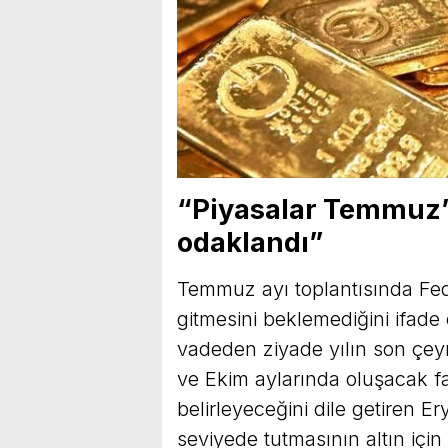
“Piyasalar Temmuz’
odaklandı”
Temmuz ayı toplantısında Fed’i
gitmesini beklemediğini ifade
vadeden ziyade yılın son çeyr
ve Ekim aylarında oluşacak fai
belirleyeceğini dile getiren E
seviyede tutmasının altın için