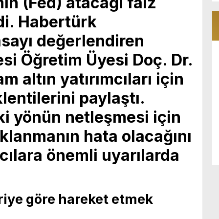
ın (Fed) atacağı faiz
di. Habertürk
asayı değerlendiren
si Öğretim Üyesi Doç. Dr.
am altın yatırımcıları için
lentilerini paylaştı.
ki yönün netleşmesi için
aklanmanın hata olacağını
mcılara önemli uyarılarda
riye göre hareket etmek