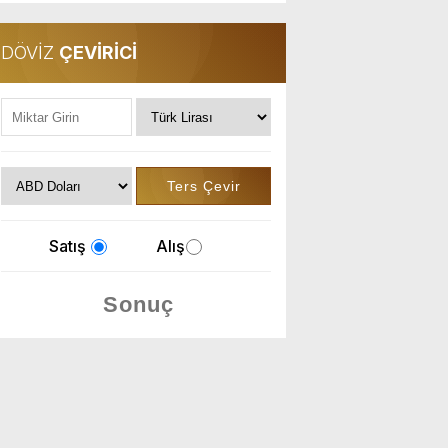
DÖVİZ
ÇEVİRİCİ
Satış
Alış