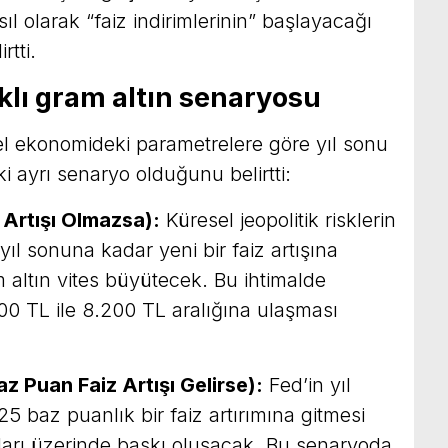
ıl olarak “faiz indirimlerinin” başlayacağı
rtti.
rklı gram altın senaryosu
sel ekonomideki parametrelere göre yıl sonu
ki ayrı senaryo olduğunu belirtti:
 Artışı Olmazsa):
Küresel jeopolitik risklerin
 yıl sonuna kadar yeni bir faiz artışına
 altın vites büyütecek. Bu ihtimalde
000 TL ile 8.200 TL aralığına ulaşması
az Puan Faiz Artışı Gelirse):
Fed’in yıl
 25 baz puanlık bir faiz artırımına gitmesi
tları üzerinde baskı oluşacak. Bu senaryoda