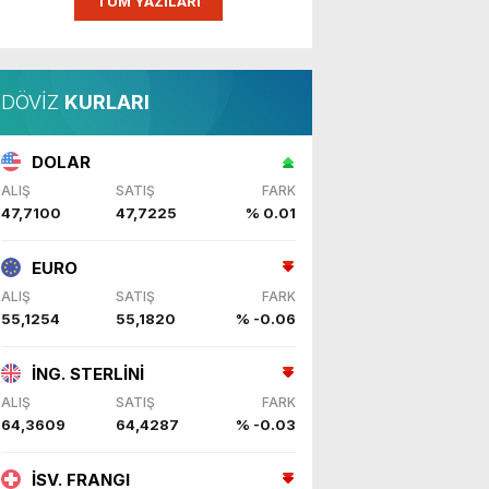
TÜM YAZILARI
DÖVİZ
KURLARI
DOLAR
ALIŞ
SATIŞ
FARK
47,7100
47,7225
% 0.01
EURO
ALIŞ
SATIŞ
FARK
55,1254
55,1820
% -0.06
İNG. STERLİNİ
ALIŞ
SATIŞ
FARK
64,3609
64,4287
% -0.03
İSV. FRANGI