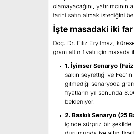
olamayacağını, yatırımcının as
tarihi satın almak istediğini beli
İşte masadaki iki fa
Doç. Dr. Filiz Eryılmaz, küre
gram altın fiyatı için masada i
1. İyimser Senaryo (Faiz
sakin seyrettiği ve Fed’in
gitmediği senaryoda gram
fiyatların yıl sonunda 8.
bekleniyor.
2. Baskılı Senaryo (25 B
içinde sürpriz bir şekilde
durumunda ise altın fiya