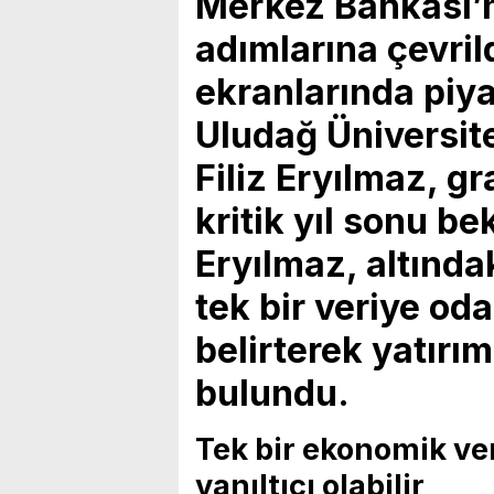
Merkez Bankası’n
adımlarına çevril
ekranlarında piy
Uludağ Üniversite
Filiz Eryılmaz, gr
kritik yıl sonu bek
Eryılmaz, altında
tek bir veriye od
belirterek yatırı
bulundu.
Tek bir ekonomik ve
yanıltıcı olabilir