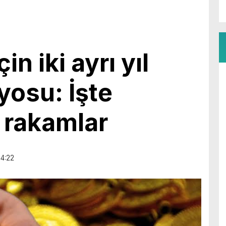
in iki ayrı yıl
yosu: İşte
 rakamlar
4:22