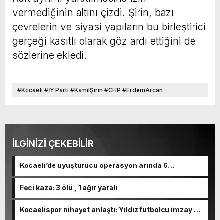
vermediğinin altını çizdi. Şirin, bazı
çevrelerin ve siyasi yapıların bu birleştirici
gerçeği kasıtlı olarak göz ardı ettiğini de
sözlerine ekledi.
#Kocaeli #İYİParti #KamilŞirin #CHP #ErdemArcan
#MüsavatDervişoğlu #Siyaset #KocaeliSiyaseti #Sondakika
#Haber #KocaeliHaberleri #Gündem
İLGİNİZİ ÇEKEBİLİR
Kocaeli’de uyuşturucu operasyonlarında 6
tutuklama
Feci kaza: 3 ölü , 1 ağır yaralı
Kocaelispor nihayet anlaştı: Yıldız futbolcu imzayı
atıyor