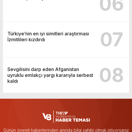
06
07
Türkiye’nin en iyi simitleri araştırması
İzmitlileri kızdırdı
08
Sevgilisini darp eden Afganistan
uyruklu emlakçı yargı kararıyla serbest
kaldı
Günün önemli haberlerinden anında bilgi sahibi olmak istiyorsanız