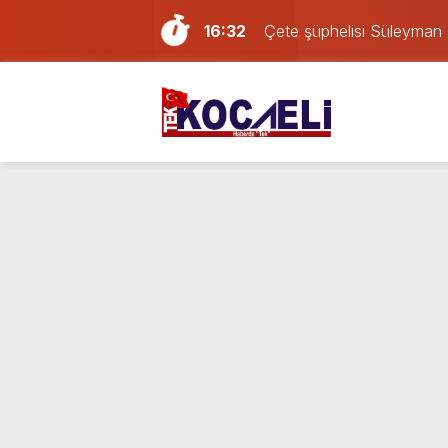
16:32
Çete şüphelisi Süleyman 
16:11
Kocaelispor – Amedspor ka
15:43
Firari Süleyman Tomruk Koc
14:40
Kocaelispor’da yeni trans
14:13
Türkiye’nin en iyi simitleri 
13:49
Sevgilisini darp eden Afga
12:57
İzmit’te iki otomobil kafa 
11:37
Kocaeli’deki yabancı dev
23:58
Kocaelispor yeni sezonu 