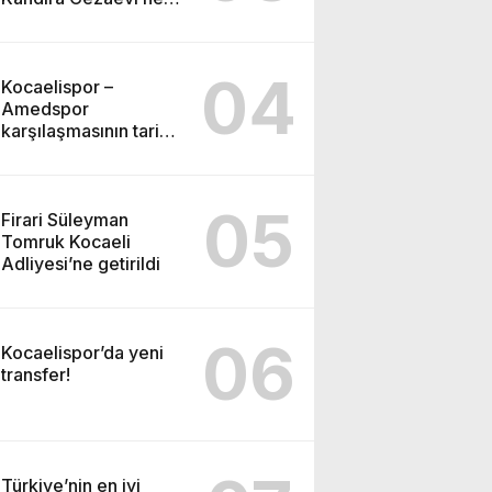
gönderildi
04
Kocaelispor –
Amedspor
karşılaşmasının tarihi
ve saati açıklandı
05
Firari Süleyman
Tomruk Kocaeli
Adliyesi’ne getirildi
06
Kocaelispor’da yeni
transfer!
Türkiye’nin en iyi