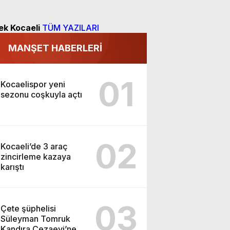
ek Kocaeli
TÜM YAZILARI
MANŞET HABERLERİ
01
Kocaelispor yeni
sezonu coşkuyla açtı
02
Kocaeli’de 3 araç
zincirleme kazaya
karıştı
03
Çete şüphelisi
Süleyman Tomruk
Kandıra Cezaevi’ne