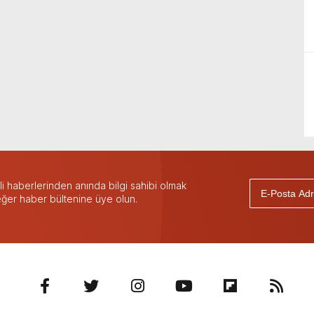
 haberlerinden anında bilgi sahibi olmak
 eğer haber bültenine üye olun.