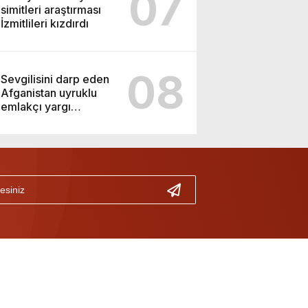
07
simitleri araştırması
İzmitlileri kızdırdı
08
Sevgilisini darp eden
Afganistan uyruklu
emlakçı yargı
kararıyla serbest
kaldı