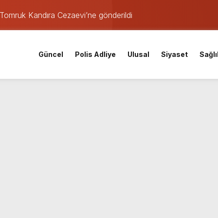
Tomruk Kandıra Cezaevi’ne gönderildi
rşılaşmasının tarihi ve saati açıklandı
aeli Adliyesi’ne getirildi
Güncel
Polis Adliye
Ulusal
Siyaset
Sağlı
fer!
araştırması İzmitlileri kızdırdı
nistan uyruklu emlakçı yargı kararıyla serbest kaldı
kafaya çarpıştı: Yaralılar var
den istihdam hamlesi: 65 bin TL’ye varan maaşla personel aran
coşkuyla açtı