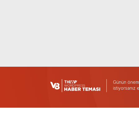
Günün önemli
istiyorsanız