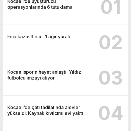
01
Kocaeli’de uyuşturucu
operasyonlarında 6 tutuklama
02
Feci kaza: 3 ölü , 1 ağır yaralı
03
Kocaelispor nihayet anlaştı: Yıldız
futbolcu imzayı atıyor
04
Kocaeli’de çatı tadilatında alevler
yükseldi: Kaynak kıvılcımı evi yaktı