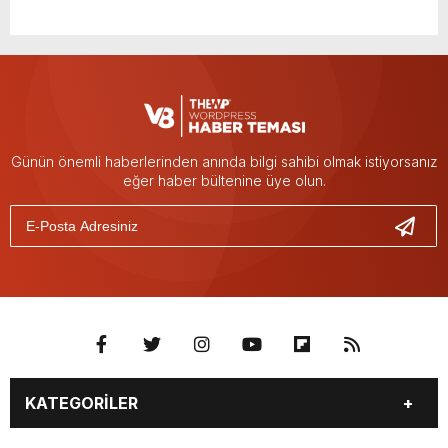
Günün önemli haberlerinden anında bilgi sahibi olmak istiyorsanız
eğer haber bültenine üye olun.
KATEGORİLER