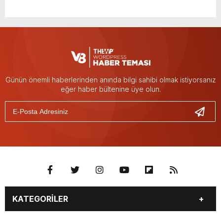
Günün önemli haberlerinden anında bilgi sahibi olmak istiyorsanız
eğer haber bültenine üye olun.
KATEGORİLER