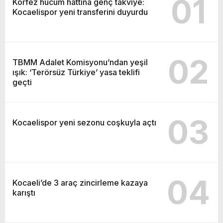
01
Körfez hücum hattına genç takviye:
Kocaelispor yeni transferini duyurdu
02
TBMM Adalet Komisyonu’ndan yeşil
ışık: ‘Terörsüz Türkiye’ yasa teklifi
geçti
03
Kocaelispor yeni sezonu coşkuyla açtı
04
Kocaeli’de 3 araç zincirleme kazaya
karıştı