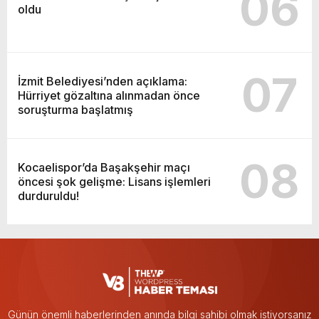
06
oldu
07
İzmit Belediyesi’nden açıklama:
Hürriyet gözaltına alınmadan önce
soruşturma başlatmış
08
Kocaelispor’da Başakşehir maçı
öncesi şok gelişme: Lisans işlemleri
durduruldu!
Günün önemli haberlerinden anında bilgi sahibi olmak istiyorsanız