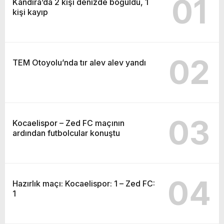
01
Kandıra’da 2 kişi denizde boğuldu, 1
kişi kayıp
02
TEM Otoyolu’nda tır alev alev yandı
03
Kocaelispor – Zed FC maçının
ardından futbolcular konuştu
04
Hazırlık maçı: Kocaelispor: 1 – Zed FC:
1