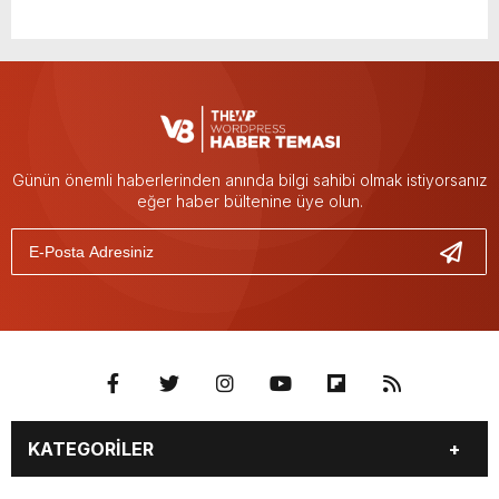
Günün önemli haberlerinden anında bilgi sahibi olmak istiyorsanız
eğer haber bültenine üye olun.
KATEGORİLER