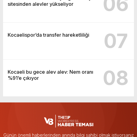
06
sitesinden alevler yükseliyor
07
Kocaelispor’da transfer hareketliliği
08
Kocaeli bu gece alev alev: Nem oranı
%91’e çıkıyor
Günün önemli haberlerinden anında bilgi sahibi olmak istiyorsanız