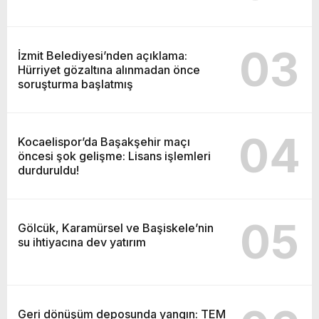
03
İzmit Belediyesi’nden açıklama:
Hürriyet gözaltına alınmadan önce
soruşturma başlatmış
04
Kocaelispor’da Başakşehir maçı
öncesi şok gelişme: Lisans işlemleri
durduruldu!
05
Gölcük, Karamürsel ve Başiskele’nin
su ihtiyacına dev yatırım
Geri dönüşüm deposunda yangın: TEM