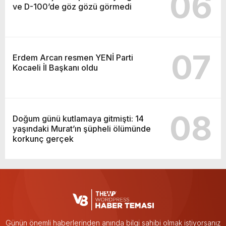
06
ve D-100’de göz gözü görmedi
07
Erdem Arcan resmen YENİ Parti
Kocaeli İl Başkanı oldu
08
Doğum günü kutlamaya gitmişti: 14
yaşındaki Murat’ın şüpheli ölümünde
korkunç gerçek
Günün önemli haberlerinden anında bilgi sahibi olmak istiyorsanız