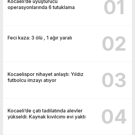
01
Kocaeli’de uyuşturucu
operasyonlarında 6 tutuklama
02
Feci kaza: 3 ölü , 1 ağır yaralı
03
Kocaelispor nihayet anlaştı: Yıldız
futbolcu imzayı atıyor
04
Kocaeli’de çatı tadilatında alevler
yükseldi: Kaynak kıvılcımı evi yaktı