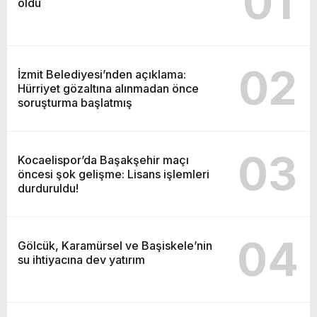
01
oldu
02
İzmit Belediyesi’nden açıklama:
Hürriyet gözaltına alınmadan önce
soruşturma başlatmış
03
Kocaelispor’da Başakşehir maçı
öncesi şok gelişme: Lisans işlemleri
durduruldu!
04
Gölcük, Karamürsel ve Başiskele’nin
su ihtiyacına dev yatırım