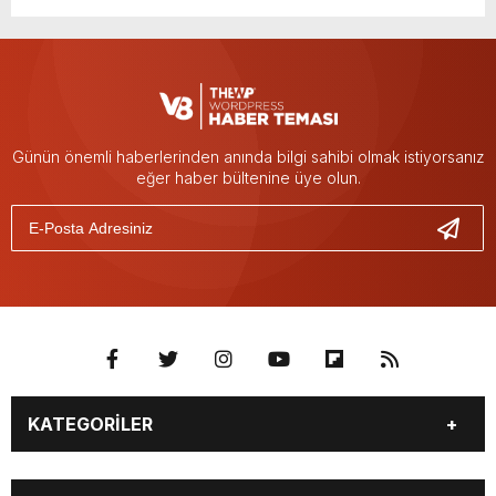
Günün önemli haberlerinden anında bilgi sahibi olmak istiyorsanız
eğer haber bültenine üye olun.
KATEGORİLER
Güncel
Polis Adliye