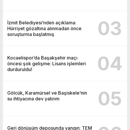
03
İzmit Belediyesi’nden açıklama:
Hürriyet gözaltına alınmadan önce
soruşturma başlatmış
04
Kocaelispor’da Başakşehir maçı
öncesi şok gelişme: Lisans işlemleri
durduruldu!
05
Gölcük, Karamürsel ve Başiskele’nin
su ihtiyacına dev yatırım
Geri dönüşüm deposunda yangın: TEM