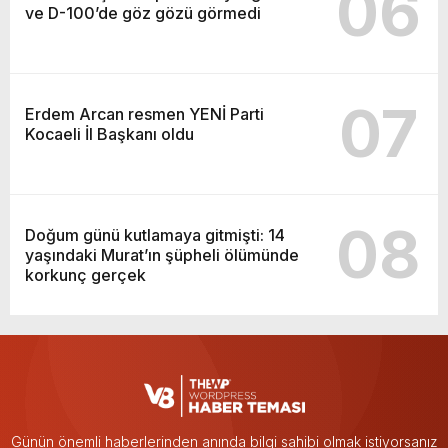
06
ve D-100’de göz gözü görmedi
07
Erdem Arcan resmen YENİ Parti
Kocaeli İl Başkanı oldu
08
Doğum günü kutlamaya gitmişti: 14
yaşındaki Murat’ın şüpheli ölümünde
korkunç gerçek
Günün önemli haberlerinden anında bilgi sahibi olmak istiyorsanız