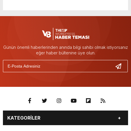
Günün önemli haberlerinden anında bilgi sahibi olmak istiyorsanız
eğer haber bültenine üye olun.
KATEGORİLER