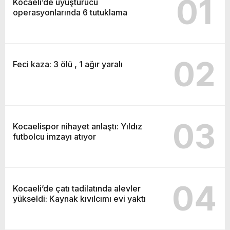
01
Kocaeli’de uyuşturucu
operasyonlarında 6 tutuklama
02
Feci kaza: 3 ölü , 1 ağır yaralı
03
Kocaelispor nihayet anlaştı: Yıldız
futbolcu imzayı atıyor
04
Kocaeli’de çatı tadilatında alevler
yükseldi: Kaynak kıvılcımı evi yaktı