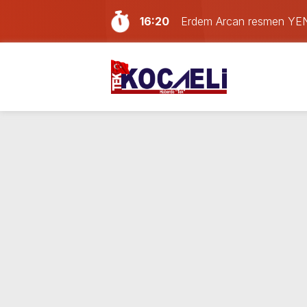
16:20
Erdem Arcan resmen YENİ 
14:13
Doğum günü kutlamaya git
13:55
Paraf Körfez karta ilk 24
12:39
Son dakika Kocaeli’de yan
11:33
Kocaelispor’da transfer har
11:17
Kocaeli bu gece alev ale
10:41
Kocaeli’de hafta sonu plan
10:02
Son Dakika: LGS tercih so
21:59
Gölcük, Karamürsel ve Baş