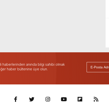
 haberlerinden anında bilgi sahibi olmak
 eğer haber bültenine üye olun.