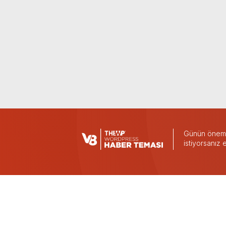
Günün önemli
istiyorsanız