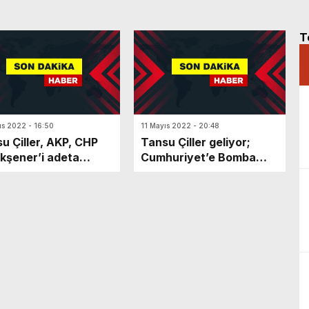
T
ıs 2022 - 16:50
11 Mayıs 2022 - 20:48
u Çiller, AKP, CHP
Tansu Çiller geliyor;
kşener’i adeta
Cumhuriyet’e Bomba
baladı
açıklamalar