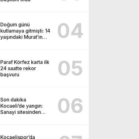
04
Doğum günü
kutlamaya gitmişti: 14
yaşındaki Murat’ın
şüpheli ölümünde
korkunç gerçek
05
Paraf Körfez karta ilk
24 saatte rekor
başvuru
06
Son dakika
Kocaeli’de yangın:
Sanayi sitesinden
alevler yükseliyor
Kocaelispor’da