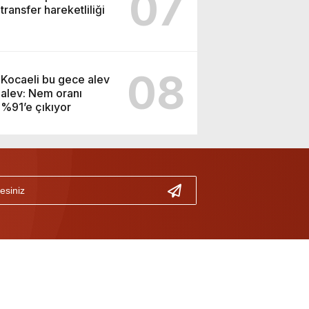
07
transfer hareketliliği
08
Kocaeli bu gece alev
alev: Nem oranı
%91’e çıkıyor