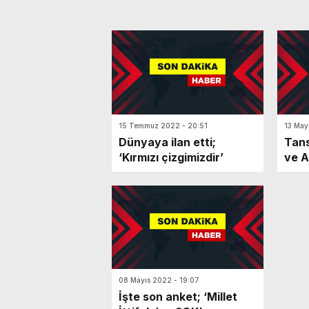
15 Temmuz 2022 - 20:51
13 May
Dünyaya ilan etti;
Tans
‘Kırmızı çizgimizdir’
ve A
bom
08 Mayıs 2022 - 19:07
İşte son anket; ‘Millet