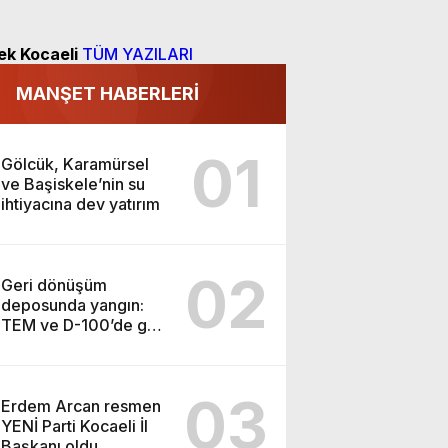
ek Kocaeli
TÜM YAZILARI
MANŞET HABERLERİ
01
Gölcük, Karamürsel
ve Başiskele’nin su
ihtiyacına dev yatırım
02
Geri dönüşüm
deposunda yangın:
TEM ve D-100’de göz
gözü görmedi
03
Erdem Arcan resmen
YENİ Parti Kocaeli İl
Başkanı oldu