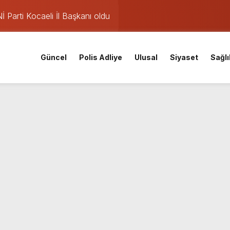
Parti Kocaeli İl Başkanı oldu
mişti: 14 yaşındaki Murat’ın şüpheli ölümünde korkunç gerçe
 saatte rekor başvuru
Güncel
Polis Adliye
Ulusal
Siyaset
Sağlı
gın: Sanayi sitesinden alevler yükseliyor
eketliliği
v: Nem oranı %91’e çıkıyor
ları iptal: Meteoroloji’den pazar günü için yağış uyarısı
nuçları açıklandı! İşte MEB 2026 sorgulama ekranı ve nakil ta
iskele’nin su ihtiyacına dev yatırım