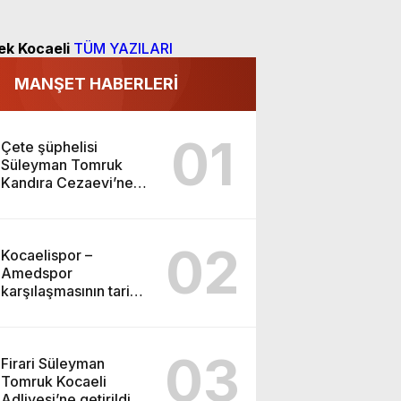
ek Kocaeli
TÜM YAZILARI
MANŞET HABERLERİ
01
Çete şüphelisi
Süleyman Tomruk
Kandıra Cezaevi’ne
gönderildi
02
Kocaelispor –
Amedspor
karşılaşmasının tarihi
ve saati açıklandı
03
Firari Süleyman
Tomruk Kocaeli
Adliyesi’ne getirildi