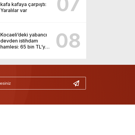
07
kafa kafaya çarpıştı:
Yaralılar var
08
Kocaeli’deki yabancı
devden istihdam
hamlesi: 65 bin TL’ye
varan maaşla
personel aranıyor