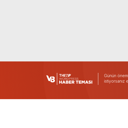
Günün önemli
istiyorsanız