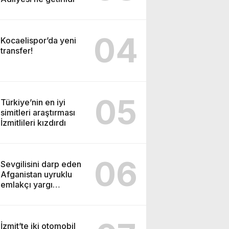
04
Kocaelispor’da yeni
transfer!
05
Türkiye’nin en iyi
simitleri araştırması
İzmitlileri kızdırdı
06
Sevgilisini darp eden
Afganistan uyruklu
emlakçı yargı
kararıyla serbest
kaldı
İzmit’te iki otomobil