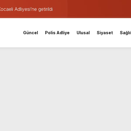
aeli Adliyesi’ne getirildi
fer!
araştırması İzmitlileri kızdırdı
Güncel
Polis Adliye
Ulusal
Siyaset
Sağlı
nistan uyruklu emlakçı yargı kararıyla serbest kaldı
kafaya çarpıştı: Yaralılar var
den istihdam hamlesi: 65 bin TL’ye varan maaşla personel aran
ası derinleşiyor: Bir tutuklama daha!
Tomruk Kandıra Cezaevi’ne gönderildi