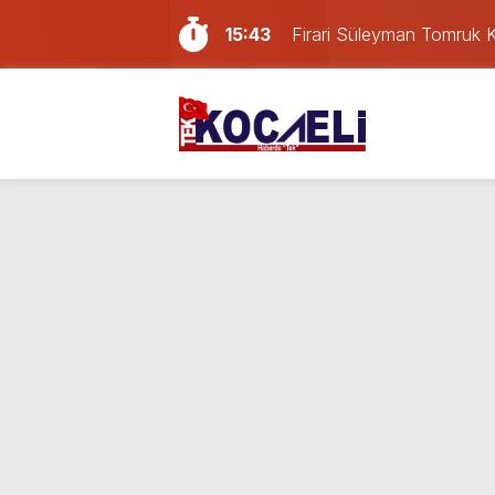
15:43
Firari Süleyman Tomruk Koc
14:40
Kocaelispor’da yeni trans
14:13
Türkiye’nin en iyi simitleri 
13:49
Sevgilisini darp eden Afga
12:57
İzmit’te iki otomobil kafa 
11:37
Kocaeli’deki yabancı dev
11:00
Deprem meydana geldi!
10:55
İzmit Belediyesi soruşturm
16:32
Çete şüphelisi Süleyman 