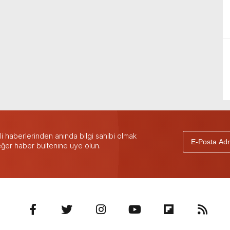
 haberlerinden anında bilgi sahibi olmak
 eğer haber bültenine üye olun.