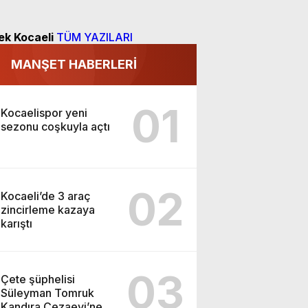
ek Kocaeli
TÜM YAZILARI
MANŞET HABERLERİ
01
Kocaelispor yeni
sezonu coşkuyla açtı
02
Kocaeli’de 3 araç
zincirleme kazaya
karıştı
03
Çete şüphelisi
Süleyman Tomruk
Kandıra Cezaevi’ne