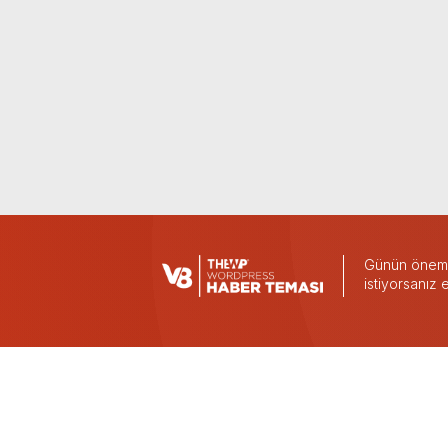
Günün önemli
istiyorsanız