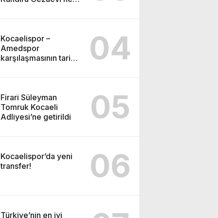
gönderildi
04
Kocaelispor –
Amedspor
karşılaşmasının tarihi
ve saati açıklandı
05
Firari Süleyman
Tomruk Kocaeli
Adliyesi’ne getirildi
06
Kocaelispor’da yeni
transfer!
Türkiye’nin en iyi