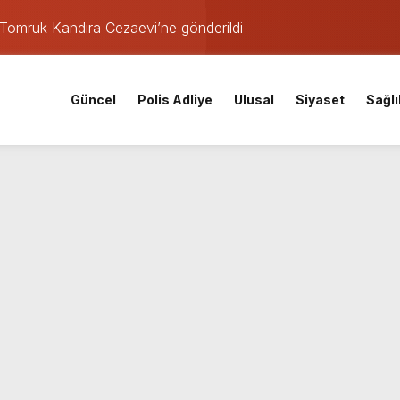
Tomruk Kandıra Cezaevi’ne gönderildi
rşılaşmasının tarihi ve saati açıklandı
aeli Adliyesi’ne getirildi
Güncel
Polis Adliye
Ulusal
Siyaset
Sağlı
fer!
araştırması İzmitlileri kızdırdı
nistan uyruklu emlakçı yargı kararıyla serbest kaldı
kafaya çarpıştı: Yaralılar var
den istihdam hamlesi: 65 bin TL’ye varan maaşla personel aran
coşkuyla açtı