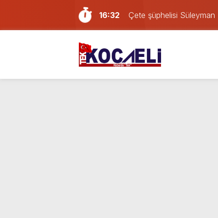
16:32
Çete şüphelisi Süleyman 
16:11
Kocaelispor – Amedspor ka
15:43
Firari Süleyman Tomruk Koc
14:40
Kocaelispor’da yeni trans
14:13
Türkiye’nin en iyi simitleri 
13:49
Sevgilisini darp eden Afga
12:57
İzmit’te iki otomobil kafa 
11:37
Kocaeli’deki yabancı dev
23:58
Kocaelispor yeni sezonu 