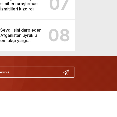
07
simitleri araştırması
İzmitlileri kızdırdı
08
Sevgilisini darp eden
Afganistan uyruklu
emlakçı yargı
kararıyla serbest
kaldı