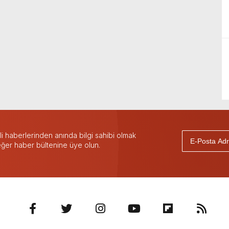
 haberlerinden anında bilgi sahibi olmak
 eğer haber bültenine üye olun.