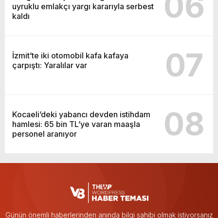
06
uyruklu emlakçı yargı kararıyla serbest
kaldı
07
İzmit’te iki otomobil kafa kafaya
çarpıştı: Yaralılar var
08
Kocaeli’deki yabancı devden istihdam
hamlesi: 65 bin TL’ye varan maaşla
personel aranıyor
Günün önemli haberlerinden anında bilgi sahibi olmak istiyorsanız