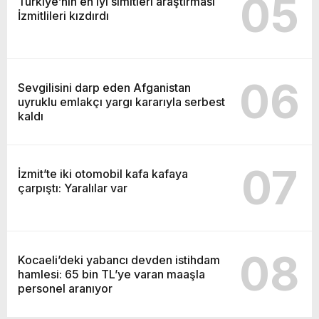
05
Türkiye’nin en iyi simitleri araştırması
İzmitlileri kızdırdı
06
Sevgilisini darp eden Afganistan
uyruklu emlakçı yargı kararıyla serbest
kaldı
07
İzmit’te iki otomobil kafa kafaya
çarpıştı: Yaralılar var
08
Kocaeli’deki yabancı devden istihdam
hamlesi: 65 bin TL’ye varan maaşla
personel aranıyor