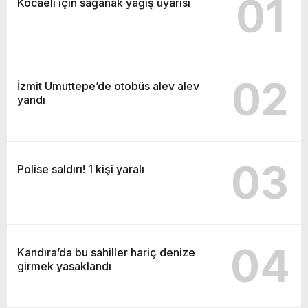
01
Kocaeli için sağanak yağış uyarısı
02
İzmit Umuttepe’de otobüs alev alev
yandı
03
Polise saldırı! 1 kişi yaralı
04
Kandıra’da bu sahiller hariç denize
girmek yasaklandı