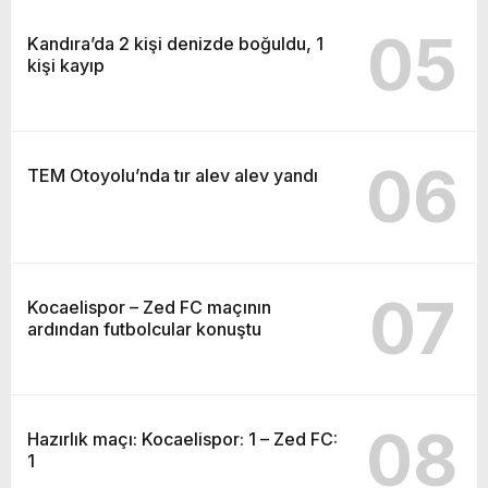
05
Kandıra’da 2 kişi denizde boğuldu, 1
kişi kayıp
06
TEM Otoyolu’nda tır alev alev yandı
07
Kocaelispor – Zed FC maçının
ardından futbolcular konuştu
08
Hazırlık maçı: Kocaelispor: 1 – Zed FC:
1