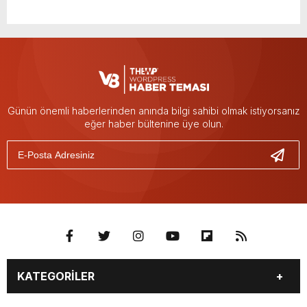
Günün önemli haberlerinden anında bilgi sahibi olmak istiyorsanız
eğer haber bültenine üye olun.
KATEGORİLER