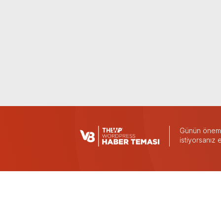
Günün önemli
istiyorsanız