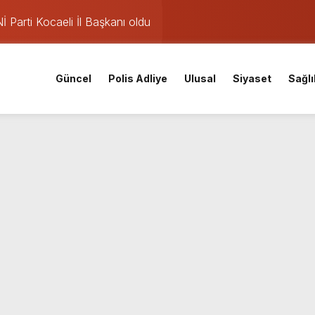
Parti Kocaeli İl Başkanı oldu
mişti: 14 yaşındaki Murat’ın şüpheli ölümünde korkunç gerçe
 saatte rekor başvuru
Güncel
Polis Adliye
Ulusal
Siyaset
Sağlı
gın: Sanayi sitesinden alevler yükseliyor
eketliliği
v: Nem oranı %91’e çıkıyor
ları iptal: Meteoroloji’den pazar günü için yağış uyarısı
nuçları açıklandı! İşte MEB 2026 sorgulama ekranı ve nakil ta
iskele’nin su ihtiyacına dev yatırım