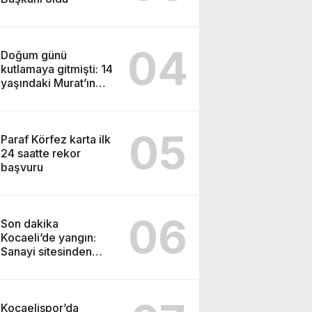
04
Doğum günü
kutlamaya gitmişti: 14
yaşındaki Murat’ın
şüpheli ölümünde
korkunç gerçek
05
Paraf Körfez karta ilk
24 saatte rekor
başvuru
06
Son dakika
Kocaeli’de yangın:
Sanayi sitesinden
alevler yükseliyor
Kocaelispor’da