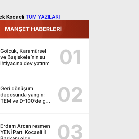
ek Kocaeli
TÜM YAZILARI
MANŞET HABERLERİ
01
Gölcük, Karamürsel
ve Başiskele’nin su
ihtiyacına dev yatırım
02
Geri dönüşüm
deposunda yangın:
TEM ve D-100’de göz
gözü görmedi
03
Erdem Arcan resmen
YENİ Parti Kocaeli İl
Başkanı oldu