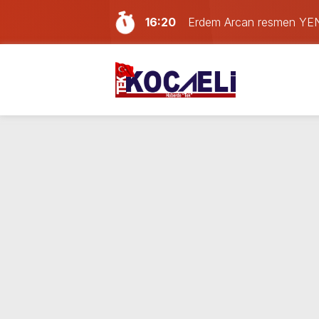
16:20
Erdem Arcan resmen YENİ 
14:13
Doğum günü kutlamaya git
13:55
Paraf Körfez karta ilk 24
12:39
Son dakika Kocaeli’de yan
11:33
Kocaelispor’da transfer har
11:17
Kocaeli bu gece alev ale
10:41
Kocaeli’de hafta sonu plan
10:02
Son Dakika: LGS tercih so
21:59
Gölcük, Karamürsel ve Baş