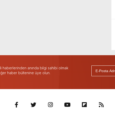
 haberlerinden anında bilgi sahibi olmak
 eğer haber bültenine üye olun.