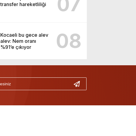
07
transfer hareketliliği
08
Kocaeli bu gece alev
alev: Nem oranı
%91’e çıkıyor