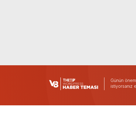
Günün önemli
istiyorsanız