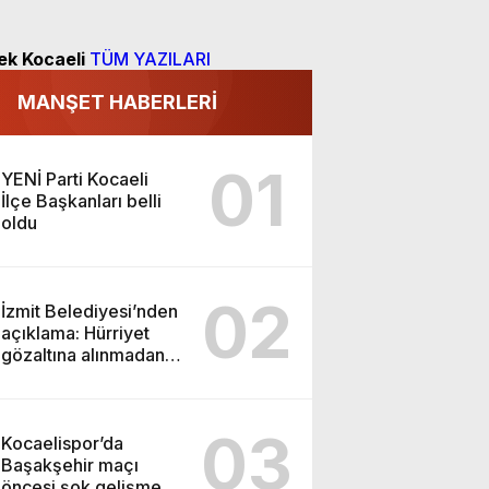
ek Kocaeli
TÜM YAZILARI
MANŞET HABERLERİ
01
YENİ Parti Kocaeli
İlçe Başkanları belli
oldu
02
İzmit Belediyesi’nden
açıklama: Hürriyet
gözaltına alınmadan
önce soruşturma
başlatmış
03
Kocaelispor’da
Başakşehir maçı
öncesi şok gelişme: