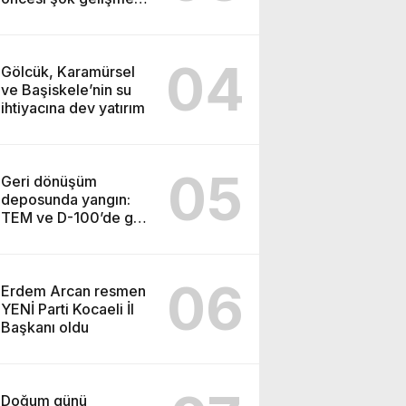
Lisans işlemleri
durduruldu!
04
Gölcük, Karamürsel
ve Başiskele’nin su
ihtiyacına dev yatırım
05
Geri dönüşüm
deposunda yangın:
TEM ve D-100’de göz
gözü görmedi
06
Erdem Arcan resmen
YENİ Parti Kocaeli İl
Başkanı oldu
Doğum günü