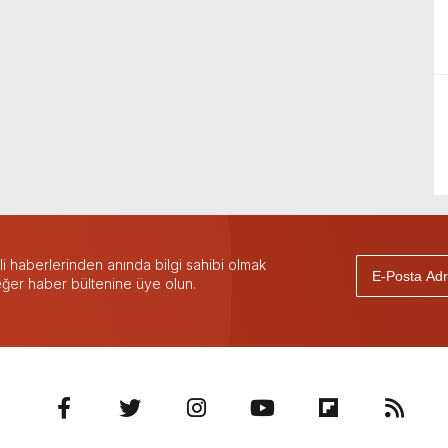
 haberlerinden anında bilgi sahibi olmak
 eğer haber bültenine üye olun.