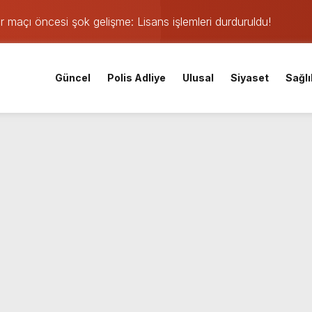
 maçı öncesi şok gelişme: Lisans işlemleri durduruldu!
iskele’nin su ihtiyacına dev yatırım
 yangın: TEM ve D-100’de göz gözü görmedi
Güncel
Polis Adliye
Ulusal
Siyaset
Sağlı
Parti Kocaeli İl Başkanı oldu
mişti: 14 yaşındaki Murat’ın şüpheli ölümünde korkunç gerçe
 saatte rekor başvuru
gın: Sanayi sitesinden alevler yükseliyor
eketliliği
şkanları belli oldu