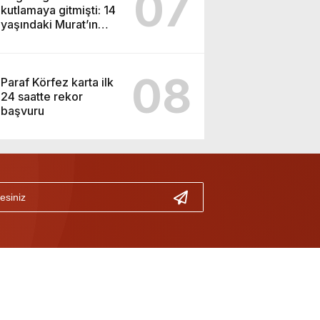
07
kutlamaya gitmişti: 14
yaşındaki Murat’ın
şüpheli ölümünde
korkunç gerçek
08
Paraf Körfez karta ilk
24 saatte rekor
başvuru