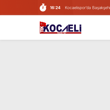
16:24
Kocaelispor’da Başakşehir
21:59
Gölcük, Karamürsel ve Baş
21:29
Geri dönüşüm deposunda
16:20
Erdem Arcan resmen YENİ 
14:13
Doğum günü kutlamaya git
13:55
Paraf Körfez karta ilk 24
12:39
Son dakika Kocaeli’de yan
11:33
Kocaelispor’da transfer har
19:55
YENİ Parti Kocaeli İlçe Ba