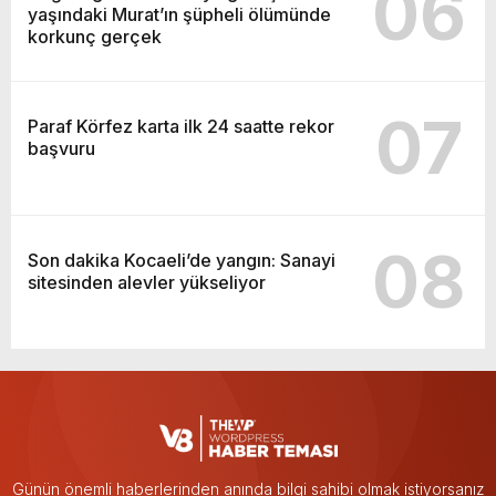
06
yaşındaki Murat’ın şüpheli ölümünde
korkunç gerçek
07
Paraf Körfez karta ilk 24 saatte rekor
başvuru
08
Son dakika Kocaeli’de yangın: Sanayi
sitesinden alevler yükseliyor
Günün önemli haberlerinden anında bilgi sahibi olmak istiyorsanız