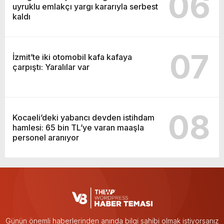
06
uyruklu emlakçı yargı kararıyla serbest
kaldı
07
İzmit’te iki otomobil kafa kafaya
çarpıştı: Yaralılar var
08
Kocaeli’deki yabancı devden istihdam
hamlesi: 65 bin TL’ye varan maaşla
personel aranıyor
Günün önemli haberlerinden anında bilgi sahibi olmak istiyorsanız