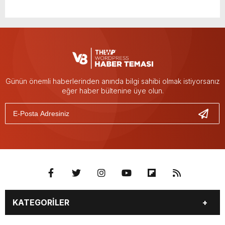
Günün önemli haberlerinden anında bilgi sahibi olmak istiyorsanız
eğer haber bültenine üye olun.
KATEGORİLER