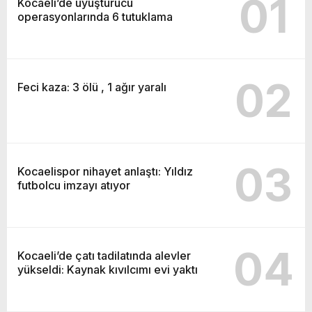
01
Kocaeli’de uyuşturucu
operasyonlarında 6 tutuklama
02
Feci kaza: 3 ölü , 1 ağır yaralı
03
Kocaelispor nihayet anlaştı: Yıldız
futbolcu imzayı atıyor
04
Kocaeli’de çatı tadilatında alevler
yükseldi: Kaynak kıvılcımı evi yaktı