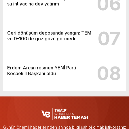
06
su ihtiyacına dev yatırım
07
Geri dönüşüm deposunda yangın: TEM
ve D-100’de göz gözü görmedi
08
Erdem Arcan resmen YENİ Parti
Kocaeli İl Başkanı oldu
Günün önemli haberlerinden anında bilgi sahibi olmak istiyorsanız