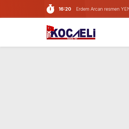
16:20
Erdem Arcan resmen YENİ 
14:13
Doğum günü kutlamaya git
13:55
Paraf Körfez karta ilk 24
12:39
Son dakika Kocaeli’de yan
11:33
Kocaelispor’da transfer har
11:17
Kocaeli bu gece alev ale
10:41
Kocaeli’de hafta sonu plan
10:02
Son Dakika: LGS tercih so
21:59
Gölcük, Karamürsel ve Baş