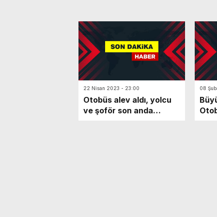
22 Nisan 2023 - 23:00
08 Şub
Otobüs alev aldı, yolcu
Büyü
ve şoför son anda
Otob
kurtuldu