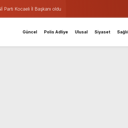
Parti Kocaeli İl Başkanı oldu
mişti: 14 yaşındaki Murat’ın şüpheli ölümünde korkunç gerçe
 saatte rekor başvuru
Güncel
Polis Adliye
Ulusal
Siyaset
Sağlı
gın: Sanayi sitesinden alevler yükseliyor
eketliliği
v: Nem oranı %91’e çıkıyor
ları iptal: Meteoroloji’den pazar günü için yağış uyarısı
nuçları açıklandı! İşte MEB 2026 sorgulama ekranı ve nakil ta
iskele’nin su ihtiyacına dev yatırım