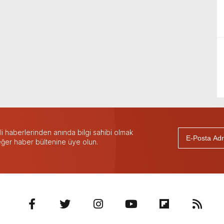
 haberlerinden anında bilgi sahibi olmak
 eğer haber bültenine üye olun.