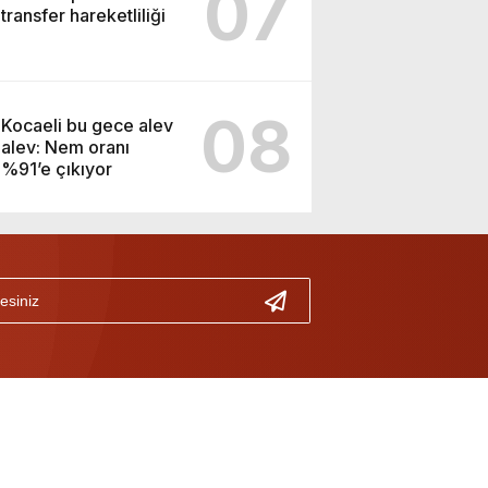
07
transfer hareketliliği
08
Kocaeli bu gece alev
alev: Nem oranı
%91’e çıkıyor