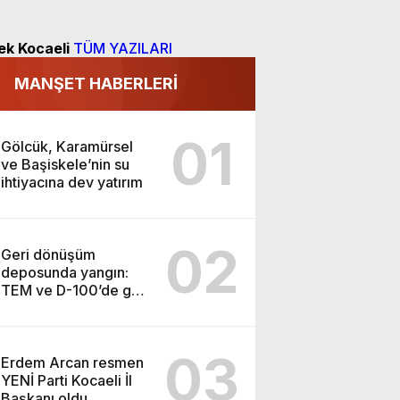
ek Kocaeli
TÜM YAZILARI
MANŞET HABERLERİ
01
Gölcük, Karamürsel
ve Başiskele’nin su
ihtiyacına dev yatırım
02
Geri dönüşüm
deposunda yangın:
TEM ve D-100’de göz
gözü görmedi
03
Erdem Arcan resmen
YENİ Parti Kocaeli İl
Başkanı oldu