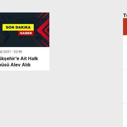
T
at 2021 - 20:46
kşehir’e Ait Halk
üsü Alev Aldı