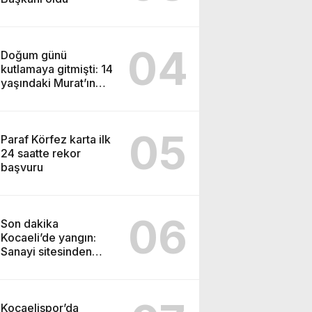
04
Doğum günü
kutlamaya gitmişti: 14
yaşındaki Murat’ın
şüpheli ölümünde
korkunç gerçek
05
Paraf Körfez karta ilk
24 saatte rekor
başvuru
06
Son dakika
Kocaeli’de yangın:
Sanayi sitesinden
alevler yükseliyor
Kocaelispor’da