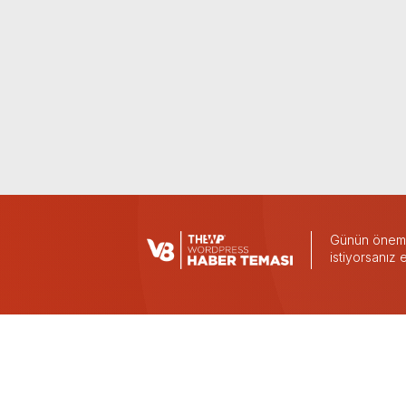
Günün önemli
istiyorsanız