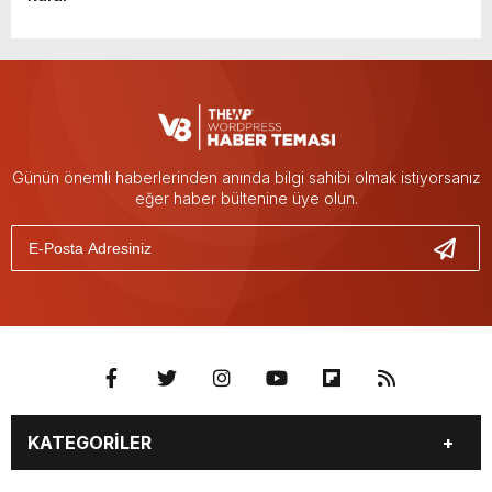
Günün önemli haberlerinden anında bilgi sahibi olmak istiyorsanız
eğer haber bültenine üye olun.
KATEGORİLER