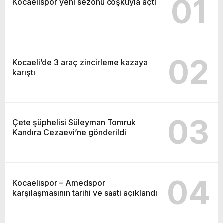
01
Kocaelispor yeni sezonu coşkuyla açtı
02
Kocaeli’de 3 araç zincirleme kazaya
karıştı
03
Çete şüphelisi Süleyman Tomruk
Kandıra Cezaevi’ne gönderildi
04
Kocaelispor – Amedspor
karşılaşmasının tarihi ve saati açıklandı