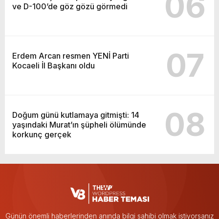
06
ve D-100’de göz gözü görmedi
07
Erdem Arcan resmen YENİ Parti
Kocaeli İl Başkanı oldu
08
Doğum günü kutlamaya gitmişti: 14
yaşındaki Murat’ın şüpheli ölümünde
korkunç gerçek
Günün önemli haberlerinden anında bilgi sahibi olmak istiyorsanız