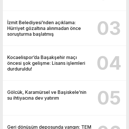
03
İzmit Belediyesi’nden açıklama:
Hürriyet gözaltına alınmadan önce
soruşturma başlatmış
04
Kocaelispor’da Başakşehir maçı
öncesi şok gelişme: Lisans işlemleri
durduruldu!
05
Gölcük, Karamürsel ve Başiskele’nin
su ihtiyacına dev yatırım
Geri dönüşüm deposunda yangın: TEM