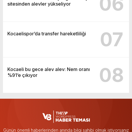
06
sitesinden alevler yükseliyor
07
Kocaelispor’da transfer hareketliliği
08
Kocaeli bu gece alev alev: Nem oranı
%91’e çıkıyor
Günün önemli haberlerinden anında bilgi sahibi olmak istiyorsanız