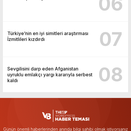
06
07
Türkiye’nin en iyi simitleri araştırması
İzmitlileri kızdırdı
08
Sevgilisini darp eden Afganistan
uyruklu emlakçı yargı kararıyla serbest
kaldı
Günün önemli haberlerinden anında bilgi sahibi olmak istiyorsanız