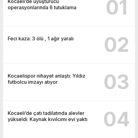
01
Kocaeli’de uyuşturucu
operasyonlarında 6 tutuklama
02
Feci kaza: 3 ölü , 1 ağır yaralı
03
Kocaelispor nihayet anlaştı: Yıldız
futbolcu imzayı atıyor
04
Kocaeli’de çatı tadilatında alevler
yükseldi: Kaynak kıvılcımı evi yaktı