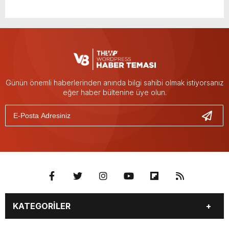
Günün önemli haberlerinden anında bilgi sahibi olmak istiyorsanız
eğer haber bültenine üye olun.
KATEGORİLER