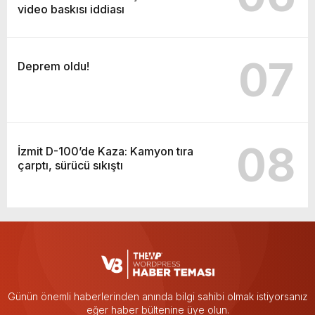
video baskısı iddiası
07
Deprem oldu!
08
İzmit D-100’de Kaza: Kamyon tıra
çarptı, sürücü sıkıştı
Günün önemli haberlerinden anında bilgi sahibi olmak istiyorsanız
eğer haber bültenine üye olun.