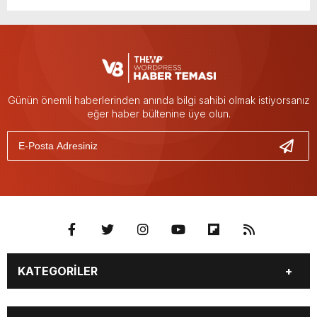
Günün önemli haberlerinden anında bilgi sahibi olmak istiyorsanız
eğer haber bültenine üye olun.
KATEGORİLER
Güncel
Polis Adliye